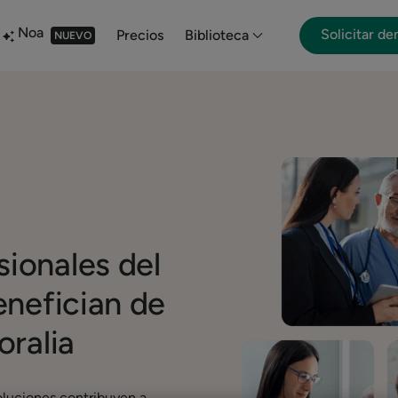
Noa
Solicitar d
Precios
Biblioteca
NUEVO
ionales del
enefician de
oralia
oluciones contribuyen a