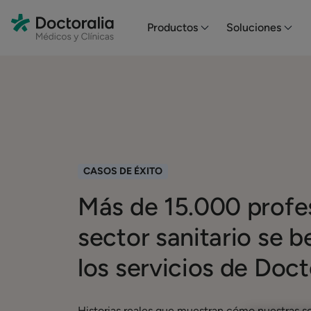
En HubSpot tenemos otro código que te pego a continuación.
Productos
Soluciones
CASOS DE ÉXITO
Más de 15.000 profes
sector sanitario se b
los servicios de Doct
Historias reales que muestran cómo nuestras s