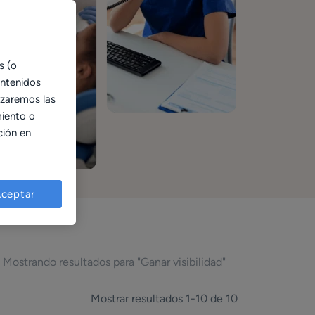
s (o
ontenidos
izaremos las
miento o
ción en
ceptar
Mostrando resultados para "Ganar visibilidad"
Mostrar resultados 1-10 de 10