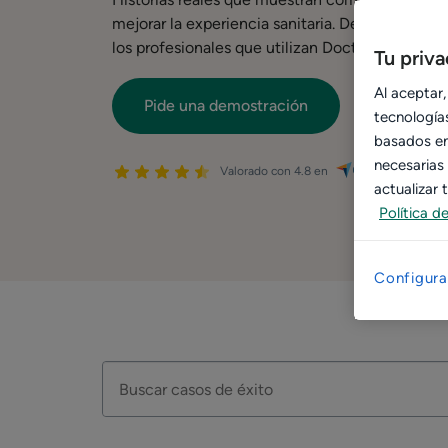
mejorar la experiencia sanitaria. Descubre aquí 
los profesionales que utilizan Doctoralia.
Tu priv
Al aceptar,
Pide una demostración
tecnologías
basados en 
necesarias
Valorado con 4.8 en
actualizar
Política d
Configura