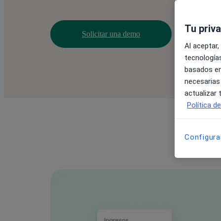
Tu priv
Solicitar una demo
Al aceptar,
tecnologías
basados en
necesarias
actualizar
Política d
Configura