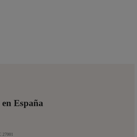
s en España
C 27001