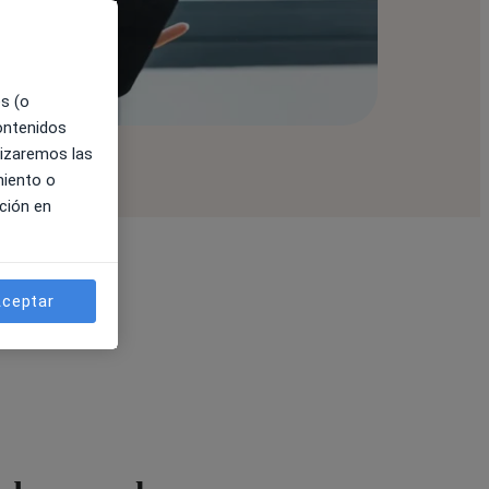
es (o
contenidos
lizaremos las
miento o
ción en
ceptar