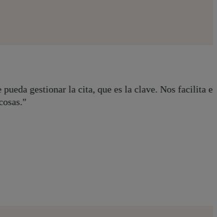
"El sistema trabaja 24 horas, los 7 días d
visitas que se solicitan fuera del horario l
Eduardo Aguilar
Gerente de Centro Pediátrico Gemma Morena