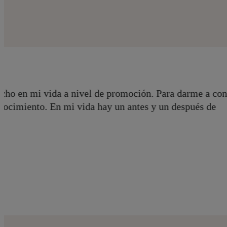
er,
"Hay muchas vías para que el paciente pue
trabajo y podemos dedicarnos a otras co
Dra. Beatriz Mendoza
BM Clínica Dental