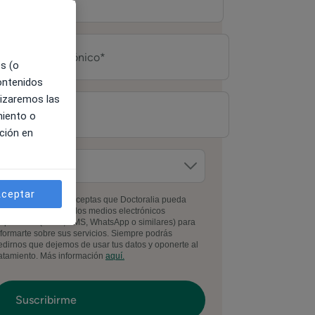
es (o
contenidos
lizaremos las
miento o
ción en
ceptar
l facilitar tus datos, aceptas que Doctoralia pueda
ontactarte por todos los medios electrónicos
isponibles (email, SMS, WhatsApp o similares) para
nformarte sobre sus servicios. Siempre podrás
edirnos que dejemos de usar tus datos y oponerte al
ratamiento. Más información
aquí.