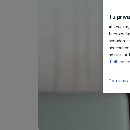
Tu priv
Al aceptar,
tecnologías
basados en
necesarias
actualizar
Política d
Configura