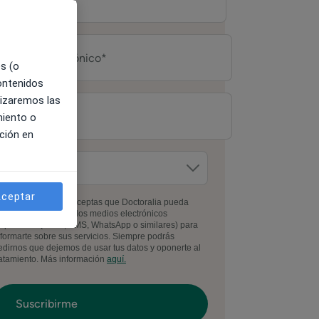
es (o
contenidos
lizaremos las
miento o
ción en
ceptar
l facilitar tus datos, aceptas que Doctoralia pueda
ontactarte por todos los medios electrónicos
isponibles (email, SMS, WhatsApp o similares) para
nformarte sobre sus servicios. Siempre podrás
edirnos que dejemos de usar tus datos y oponerte al
ratamiento. Más información
aquí.