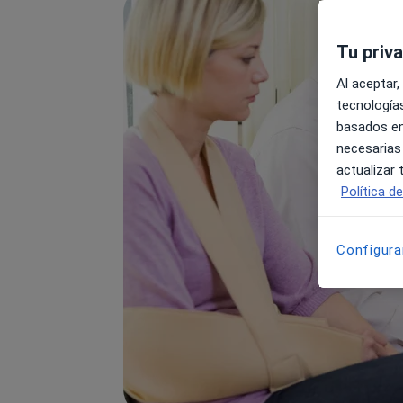
Tu priv
Al aceptar,
tecnologías
basados en
necesarias
actualizar
Política d
Configura