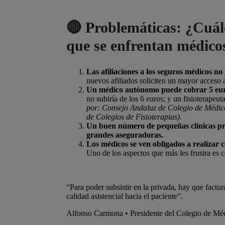
🔴 Problemáticas: ¿Cuále
que se enfrentan médicos
Las afiliaciones a los seguros médicos n
nuevos afiliados soliciten un mayor acceso 
Un médico autónomo puede cobrar 5 euro
no subiría de los 6 euros; y un fisioterapeut
por: Consejo Andaluz de Colegio de Médic
de Colegios de Fisioterapias)
.
Un buen número de pequeñas clínicas pr
grandes aseguradoras.
Los médicos se ven obligados a realizar 
Uno de los aspectos que más les frustra es 
“
Para poder subsistir en la privada, hay que factu
calidad asistencial hacia el paciente
”.
Alfonso Carmona
• P
residente del Colegio de Méd