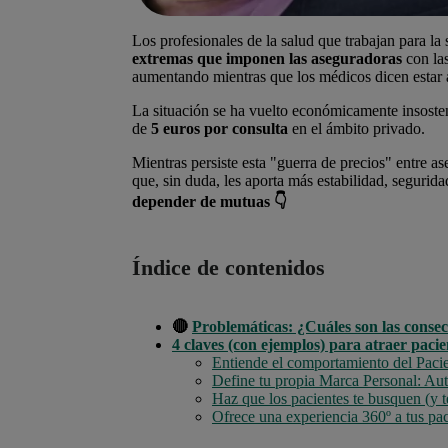
Los profesionales de la salud que trabajan para la
extremas que imponen las aseguradoras
con la
aumentando mientras que los médicos dicen estar a
La situación se ha vuelto económicamente insosten
de
5 euros por consulta
en el ámbito privado.
Mientras persiste esta "guerra de precios" entre a
que, sin duda, les aporta más estabilidad, segurida
depender de mutuas 👇
Índice de contenidos
🔴
Problemáticas
: ¿Cuáles son las conse
4 claves (con ejemplos) para atraer paci
Entiende el comportamiento del Pacie
Define tu propia Marca Personal: Au
Haz que los pacientes te busquen (y 
Ofrece una experiencia 360º a tus pac