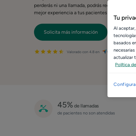
perderás ni una llamada, podrás recuperar las ci
mejor experiencia a tus pacientes sin importar 
Tu priv
Al aceptar,
Solicita más información
tecnologías
basados en 
necesarias
Valorado con 4.8 en
actualizar
Política d
Configura
45%
de llamadas
de pacientes no son atendidas