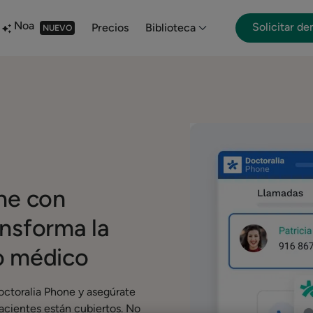
Noa
Solicitar d
Precios
Biblioteca
NUEVO
ine con
ansforma la
o médico
ctoralia Phone y asegúrate
acientes están cubiertos. No