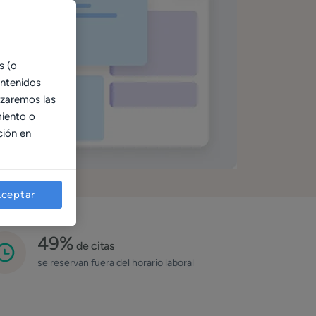
s (o
ontenidos
izaremos las
miento o
ción en
ceptar
49%
de citas
se reservan fuera del horario laboral