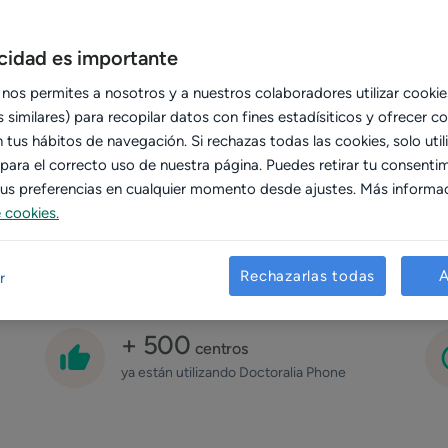
tas perdidas y ofrecerás la
por qué vía te contacten.
acidad es importante
 nos permites a nosotros y a nuestros colaboradores utilizar cookie
 similares) para recopilar datos con fines estadísiticos y ofrecer c
tus hábitos de navegación. Si rechazas todas las cookies, solo util
 para el correcto uso de nuestra página. Puedes retirar tu consenti
 tus preferencias en cualquier momento desde ajustes. Más informa
e cookies.
Rechazarlas todas
A
r
+ 500
centros
ya están utilizando Doctoralia Phone