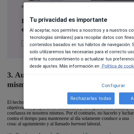
eBook gratuito
Tu privacidad es importante
Liderazgo, bienestar y gestión de
equipos para centros médicos
Al aceptar, nos permites a nosotros y a nuestros col
tecnologías similares) para recopilar datos con fines
Descargar
contenidos basados en tus hábitos de navegación. S
solo utilizaremos las necesarias para el correcto u
retirar tu consentimiento o actualizar tus preferen
desde ajustes. Más información en
Política de cook
3. Aumento de la confianza en uno
mismo
Configurar
Rechazarlas todas
A
El hecho de ver que cumplimos con nuestras tareas diarias y
objetivos nos proporciona satisfacción y nos aporta motivación y
confianza en nosotros mismos. Por el contrario, no hacerlo y luchar
contra el tiempo para mantenerse al día solamente conduce a una
cosa: al agotamiento y al llamado
burnout
laboral.