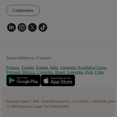
Contáctanos
Somos líderes en 13 países:
Polonia
,
Turquía
,
España
,
Italia
,
Alemania
,
República Checa
,
Portugal
,
México
,
Colombia
,
Brasil
,
Argentina
,
Perú
,
Chile
Doctoralia España © 2026 · Doctoralia Internet S.L., C/ Josep Pla 2 - Edificio B2, planta
13, 08019 Barcelona, España. VAT: ESB62834981