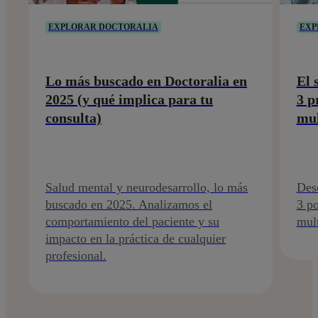
EXPLORAR DOCTORALIA
EXP
Lo más buscado en Doctoralia en
El 
2025 (y qué implica para tu
3 p
consulta)
mul
Salud mental y neurodesarrollo, lo más
Desc
buscado en 2025. Analizamos el
3 po
comportamiento del paciente y su
mult
impacto en la práctica de cualquier
profesional.