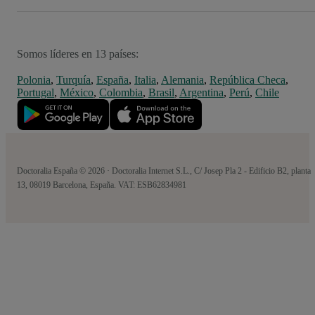
Somos líderes en 13 países:
Polonia
,
Turquía
,
España
,
Italia
,
Alemania
,
República Checa
,
Portugal
,
México
,
Colombia
,
Brasil
,
Argentina
,
Perú
,
Chile
Doctoralia España © 2026 · Doctoralia Internet S.L., C/ Josep Pla 2 - Edificio B2, planta
13, 08019 Barcelona, España. VAT: ESB62834981