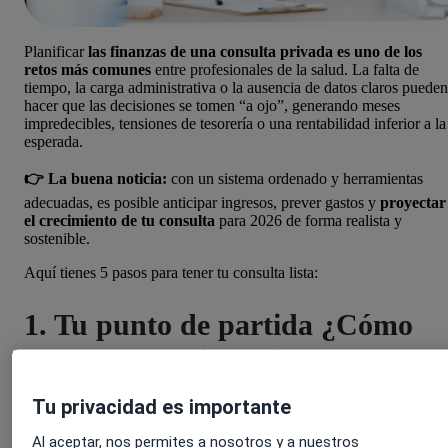
Planificar
las finanzas de una consulta privada es uno de los
retos más comunes
entre profesionales de la salud. La falta de
tiempo, la carga administrativa o la ausencia de datos claros pueden
hacer que las decisiones se tomen “a ojo”, generando meses
impredecibles, tensiones de tesorería o una rentabilidad inferior a la
esperada.
👉 La buena noticia:
con un sistema ordenado y herramientas
adecuadas, es posible anticipar ingresos, prever gastos y
proyectar
el crecimiento de tu consulta
para 2026 de forma realista y
sostenible.
Aquí tienes 5 pasos para tener tu consulta lista:
1. Tu punto de partida ¿Cómo
está la salud financiera de tu
consulta?
Tu privacidad es importante
Al aceptar, nos permites a nosotros y a nuestros