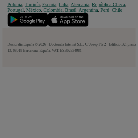
Polonia
,
Turquía
,
España
,
Italia
,
Alemania
,
República Checa
,
Portugal
,
México
,
Colombia
,
Brasil
,
Argentina
,
Perú
,
Chile
Doctoralia España © 2026 · Doctoralia Internet S.L., C/ Josep Pla 2 - Edificio B2, planta
13, 08019 Barcelona, España. VAT: ESB62834981