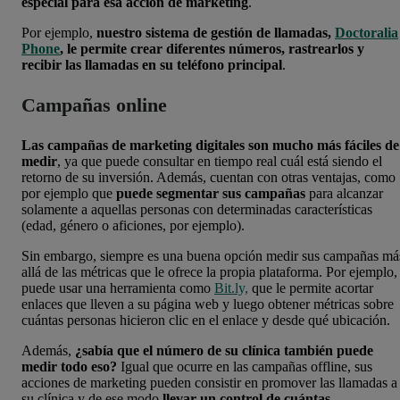
especial para esa acción de marketing
.
Por ejemplo,
nuestro sistema de gestión de llamadas,
Doctoralia
Phone
, le permite crear diferentes números, rastrearlos y
recibir las llamadas en su teléfono principal
.
Campañas online
Las campañas de marketing digitales son mucho más fáciles de
medir
, ya que puede consultar en tiempo real cuál está siendo el
retorno de su inversión. Además, cuentan con otras ventajas, como
por ejemplo que
puede segmentar sus campañas
para alcanzar
solamente a aquellas personas con determinadas características
(edad, género o aficiones, por ejemplo).
Sin embargo, siempre es una buena opción medir sus campañas má
allá de las métricas que le ofrece la propia plataforma. Por ejemplo,
puede
usar una herramienta como
Bit.ly,
que le permite acortar
enlaces que lleven a su página web y luego obtener métricas sobre
cuántas personas hicieron clic en el enlace y desde qué ubicación.
Además,
¿sabía que el número de su clínica también puede
medir todo eso?
Igual que ocurre en las campañas offline, sus
acciones de marketing pueden consistir en promover las llamadas a
su clínica y de ese modo
llevar un control de cuántas