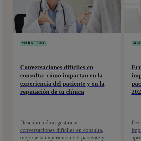
MARKETING
MAR
Conversaciones difíciles en
Err
consulta: cómo impactan en la
imp
experiencia del paciente y en la
pac
reputación de tu clínica
202
Descubre cómo gestionar
Desc
conversaciones difíciles en consulta,
impi
mejorar la experiencia del paciente y
apr