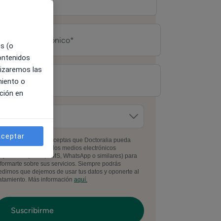
es (o
contenidos
lizaremos las
miento o
ción en
ceptar
l facilitar tus datos, aceptas que Doctoralia pueda
ontactarte por todos los medios electrónicos
isponibles (email, SMS, WhatsApp o similares) para
nformarte sobre sus servicios. Siempre podrás
edirnos que dejemos de usar tus datos y oponerte al
ratamiento. Más información
aquí.