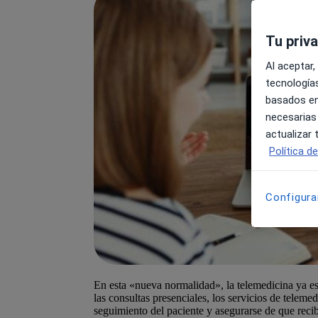
Tu priv
Al aceptar,
tecnologías
basados en
necesarias
actualizar
Política d
Configura
En esta «nueva normalidad», la telemedicina ya es u
las consultas presenciales, los servicios de teleme
seguimiento del paciente y asegurarse de que recibe