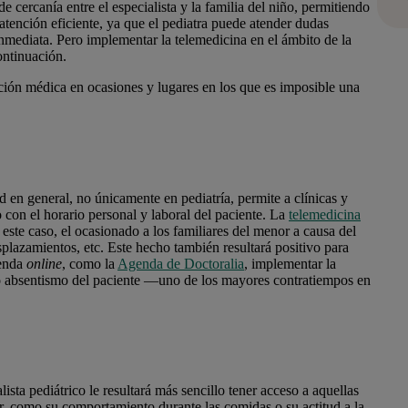
e cercanía entre el especialista y la familia del niño, permitiendo
atención eficiente, ya que el pediatra puede atender dudas
nmediata. Pero implementar la telemedicina en el ámbito de la
ontinuación.
ción médica en ocasiones y lugares en los que es imposible una
d en general, no únicamente en pediatría, permite a clínicas y
 con el horario personal y laboral del paciente. La
telemedicina
 este caso, el ocasionado a los familiares del menor a causa del
esplazamientos, etc. Este hecho también resultará positivo para
enda
online
, como la
Agenda de Doctoralia
, implementar la
o absentismo del paciente
—uno de los mayores contratiempos en
lista pediátrico le resultará más sencillo tener acceso a aquellas
r, como su comportamiento durante las comidas o su actitud a la