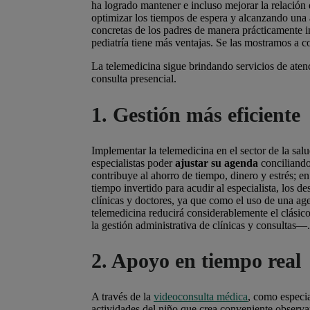
ha logrado mantener e incluso mejorar la relación d
optimizar los tiempos de espera y alcanzando una 
concretas de los padres de manera prácticamente i
pediatría tiene más ventajas. Se las mostramos a c
La telemedicina sigue brindando servicios de aten
consulta presencial.
1. Gestión más eficiente
Implementar la telemedicina en el sector de la salu
especialistas poder
ajustar su agenda
conciliando
contribuye al ahorro de tiempo, dinero y estrés; en
tiempo invertido para acudir al especialista, los d
clínicas y doctores, ya que como el uso de una ag
telemedicina reducirá considerablemente el clásic
la gestión administrativa de clínicas y consultas—.
2. Apoyo en tiempo real
A través de la
videoconsulta médica
, como especia
actividades del niño que crea conveniente observa