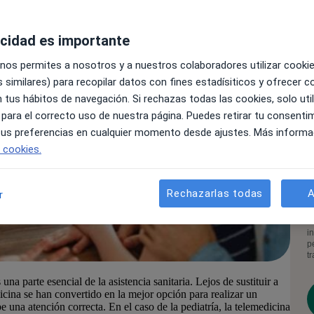
acidad es importante
 nos permites a nosotros y a nuestros colaboradores utilizar cooki
 similares) para recopilar datos con fines estadísiticos y ofrecer 
 tus hábitos de navegación. Si rechazas todas las cookies, solo uti
 para el correcto uso de nuestra página. Puedes retirar tu consenti
 tus preferencias en cualquier momento desde ajustes. Más informa
e cookies.
Rechazarlas todas
A
r
A
c
d
i
p
t
na parte esencial de la asistencia sanitaria. Lejos de sustituir a
dicina se han convertido en la mejor opción para realizar un
 una atención correcta. En el caso de la pediatría, la telemedicina