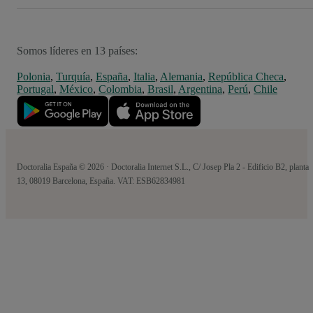
Somos líderes en 13 países:
Polonia
,
Turquía
,
España
,
Italia
,
Alemania
,
República Checa
,
Portugal
,
México
,
Colombia
,
Brasil
,
Argentina
,
Perú
,
Chile
Doctoralia España © 2026 · Doctoralia Internet S.L., C/ Josep Pla 2 - Edificio B2, planta
13, 08019 Barcelona, España. VAT: ESB62834981