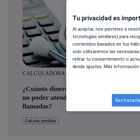
Tu privacidad es impor
Al aceptar, nos permites a nosot
tecnologías similares) para recop
contenidos basados en tus hábit
solo utilizaremos las necesarias
retirar tu consentimiento o act
desde ajustes. Más información
CALCULADORA ONLINE
¿Cuánto dinero pierde al mes por
no poder atender todas las
Rechazarl
llamadas?
Calcular pérdidas