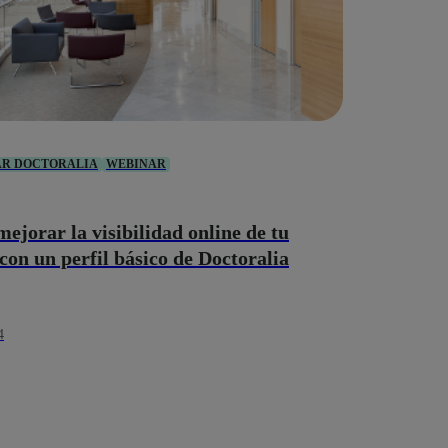
AR DOCTORALIA
WEBINAR
ejorar la visibilidad online de tu
con un perfil básico de Doctoralia
4