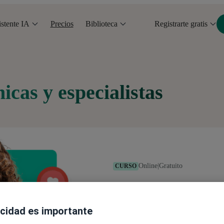
stente IA
Precios
Biblioteca
Registrarte gratis
nicas y especialistas
Online
|
Gratuito
CURSO
Cursos online para 
acidad es importante