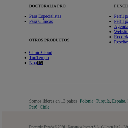
DOCTORALIA PRO
FUNCI
Para Especialistas
Perfil p
Para Clínicas
Perfil p
Agenda 
Websit
Recorda
OTROS PRODUCTOS
Reseñas
Clinic Cloud
TuoTempo
Noa
IA
Somos líderes en 13 países:
Polonia
,
Turquía
,
España
,
Perú
,
Chile
Doctoralia España © 2026 · Doctoralia Internet S.L., C/ Josep Pla 2 - 