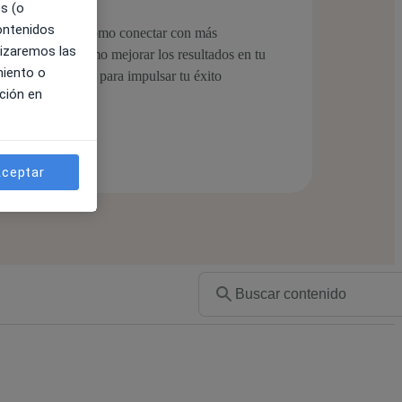
es (o
contenidos
itos. Aprenderás cómo conectar con más
lizaremos las
idad online y cómo mejorar los resultados en tu
miento o
ido especializado para impulsar tu éxito
ción en
ceptar