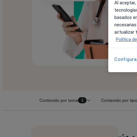
Al aceptar,
tecnologías
basados en
necesarias
actualizar
Política d
Configura
Contenido por tema
Contenido por tipo
1