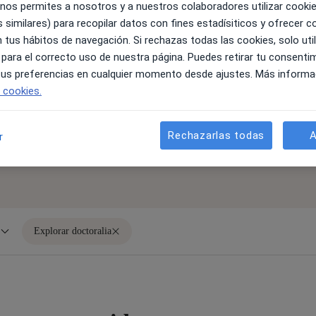
 nos permites a nosotros y a nuestros colaboradores utilizar cooki
 similares) para recopilar datos con fines estadísiticos y ofrecer 
Regístrate a nuestros cursos gratu
 tus hábitos de navegación. Si rechazas todas las cookies, solo uti
pacientes, cómo aumentar tu visibil
 para el correcto uso de nuestra página. Puedes retirar tu consenti
clínica o consulta. Accede a conten
 tus preferencias en cualquier momento desde ajustes. Más informa
profesional.
e cookies.
Ver cursos
Rechazarlas todas
A
r
Explorar doctoralia