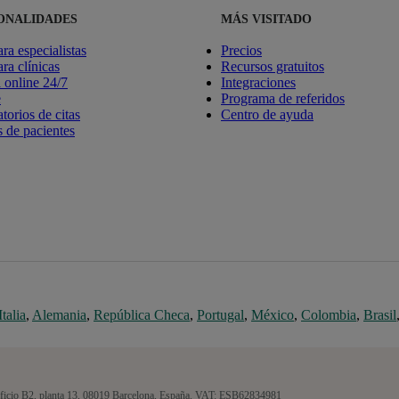
ONALIDADES
MÁS VISITADO
ara especialistas
Precios
ara clínicas
Recursos gratuitos
online 24/7
Integraciones
e
Programa de referidos
torios de citas
Centro de ayuda
 de pacientes
Italia
,
Alemania
,
República Checa
,
Portugal
,
México
,
Colombia
,
Brasil
Edificio B2, planta 13, 08019 Barcelona, España. VAT: ESB62834981