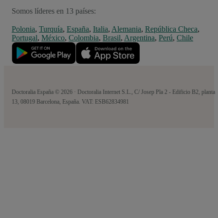
Somos líderes en 13 países:
Polonia
,
Turquía
,
España
,
Italia
,
Alemania
,
República Checa
,
Portugal
,
México
,
Colombia
,
Brasil
,
Argentina
,
Perú
,
Chile
Doctoralia España © 2026 · Doctoralia Internet S.L., C/ Josep Pla 2 - Edificio B2, planta
13, 08019 Barcelona, España. VAT: ESB62834981