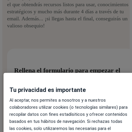
el que obtendrás recursos listos para usar, conocimientos
estratégicos y mucho más durante 4 días a través de tu
email. Además... ¡si llegas hasta el final, conseguirás un
valioso obsequio!
Rellena el formulario para empezar el
reto:
Tu privacidad es importante
Al aceptar, nos permites a nosotros y a nuestros
Nombre:
*
colaboradores utilizar cookies (o tecnologías similares) para
recopilar datos con fines estadísiticos y ofrecer contenidos
basados en tus hábitos de navegación. Si rechazas todas
las cookies, solo utilizaremos las necesarias para el
Apellido:
*