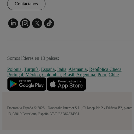
Contáctanos
Somos líderes en 13 países:
Polonia
,
Turquía
,
España
,
Italia
,
Alemania
,
República Checa
,
Portugal
,
México
,
Colombia
,
Brasil
,
Argentina
,
Perú
,
Chile
Doctoralia España © 2026 · Doctoralia Internet S.L., C/ Josep Pla 2 - Edificio B2, planta
13, 08019 Barcelona, España. VAT: ESB62834981