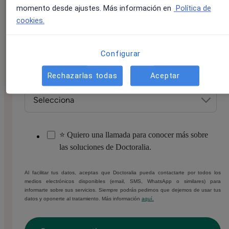
momento desde ajustes. Más información en
Política de
cookies.
Número de móvil/WhatsApp
*
Configurar
Rechazarlas todas
Aceptar
¿A qué te dedicas principalmente?
*
⭐ Quiero una llamada para conocer más sobre
las soluciones de Doctoralia.
Al facilitar tus datos, aceptas que Doctoralia pueda contactarte por todos los
medios electrónicos disponibles (email, SMS, WhatsApp o similares) para
informarte sobre sus servicios. Siempre podrás pedirnos que dejemos de usar tus
datos y oponerte al tratamiento. Más información
aquí.