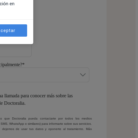
ción en
ceptar
atsApp
*
cipalmente?
*
a llamada para conocer más sobre las
de Doctoralia.
ptas que Doctoralia pueda contactarte por todos los medios
, SMS, WhatsApp o similares) para informarte sobre sus servicios.
 dejemos de usar tus datos y oponerte al tratamiento. Más