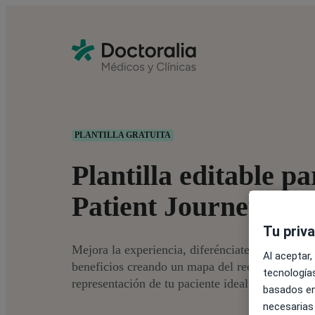
PLANTILLA GRATUITA
Plantilla editable pa
Patient Journey Ma
Tu priv
Mejora la experiencia, diferénciate de la comp
Al aceptar,
beneficios creando un mapa del recorrido del p
tecnologías
representación de tu paciente ideal.
basados en
necesarias