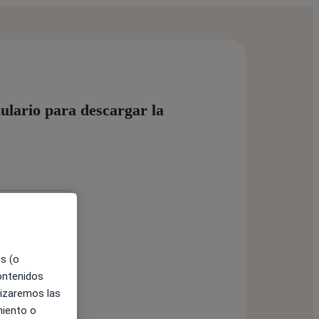
ulario para descargar la
es (o
contenidos
lizaremos las
miento o