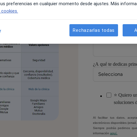
Correo electrónico:
*
 tus preferencias en cualquier momento desde ajustes. Más informa
e cookies.
Rechazarlas todas
A
r
Número de móvil/Wh
¿A qué te dedicas prin
⭐ Quiero un
soluciones 
Al facilitar tus datos, ace
electrónicos disponibles (email
Siempre podrás pedirnos que
información
aquí.