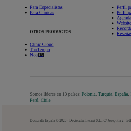
Para Especialistas
Perfil p
Para Clínicas
Perfil p
Agenda 
Websit
Recorda
OTROS PRODUCTOS
Reseñas
Clinic Cloud
TuoTempo
Noa
IA
Somos líderes en 13 países:
Polonia
,
Turquía
,
España
,
Perú
,
Chile
Doctoralia España © 2026 · Doctoralia Internet S.L., C/ Josep Pla 2 - 