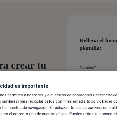
Rellena el form
plantilla:
ra crear tu
Nombre:
*
p
acidad es importante
etencia y aumenta tus
Apellido:
*
 nos permites a nosotros y a nuestros colaboradores utilizar cooki
aciente y una
 similares) para recopilar datos con fines estadísiticos y ofrecer 
 tus hábitos de navegación. Si rechazas todas las cookies, solo uti
 para el correcto uso de nuestra página. Puedes retirar tu consenti