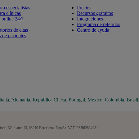
ara especialistas
Precios
ara clínicas
Recursos gratuitos
online 24/7
Integraciones
e
Programa de referidos
torios de citas
Centro de ayuda
 de pacientes
Italia
,
Alemania
,
República Checa
,
Portugal
,
México
,
Colombia
,
Brasil
Edificio B2, planta 13, 08019 Barcelona, España. VAT: ESB62834981