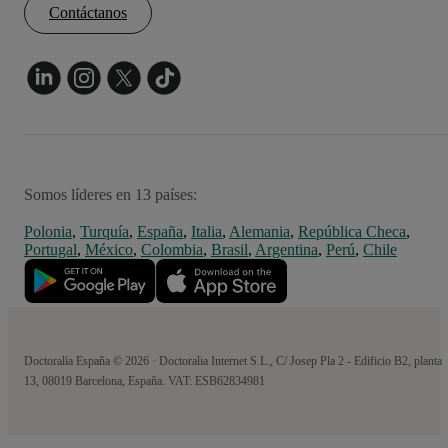
Contáctanos
Somos líderes en 13 países:
Polonia
,
Turquía
,
España
,
Italia
,
Alemania
,
República Checa
,
Portugal
,
México
,
Colombia
,
Brasil
,
Argentina
,
Perú
,
Chile
Doctoralia España © 2026 · Doctoralia Internet S.L., C/ Josep Pla 2 - Edificio B2, planta
13, 08019 Barcelona, España. VAT: ESB62834981