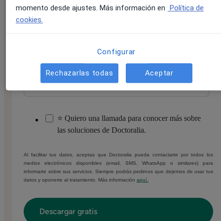
momento desde ajustes. Más información en
Política de
Número de móvil/WhatsApp
*
cookies.
Configurar
¿A qué te dedicas principalmente?
*
Rechazarlas todas
Aceptar
⭐ Quiero una llamada para conocer más sobre
las soluciones de Doctoralia.
Al facilitar tus datos, aceptas que Doctoralia pueda contactarte por todos los
medios electrónicos disponibles (email, SMS, WhatsApp o similares) para
informarte sobre sus servicios. Siempre podrás pedirnos que dejemos de usar tus
datos y oponerte al tratamiento. Más información
aquí.