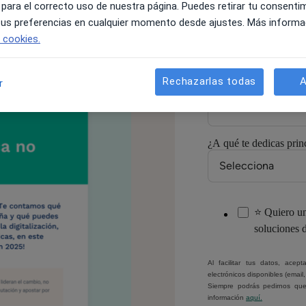
 para el correcto uso de nuestra página. Puedes retirar tu consenti
Correo electrónico:
*
 tus preferencias en cualquier momento desde ajustes. Más informa
e cookies.
Número de móvil/Wh
Rechazarlas todas
A
r
¿A qué te dedicas prin
⭐ Quiero un
soluciones 
Al facilitar tus datos, ace
electrónicos disponibles (email
Siempre podrás pedirnos que
información
aquí.