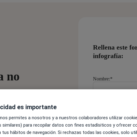
Rellena este f
infografía:
a no
Nombre:
*
acidad es importante
 que tu clínica avance y se
Apellido:
*
dad, experiencia del
 nos permites a nosotros y a nuestros colaboradores utilizar cooki
eza a transformar tu
 similares) para recopilar datos con fines estadísiticos y ofrecer 
 tus hábitos de navegación. Si rechazas todas las cookies, solo uti