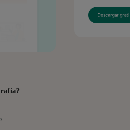
rafía?
as