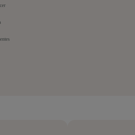
cer
a
ientes