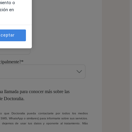
miento o
ción en
atsApp
*
ceptar
cipalmente?
*
a llamada para conocer más sobre las
de Doctoralia.
ptas que Doctoralia pueda contactarte por todos los medios
, SMS, WhatsApp o similares) para informarte sobre sus servicios.
 dejemos de usar tus datos y oponerte al tratamiento. Más