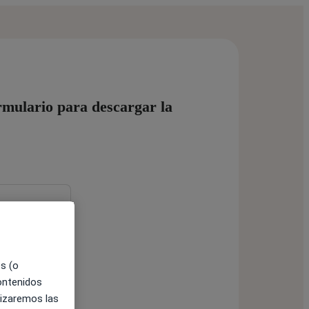
ormulario para descargar la
es (o
contenidos
lizaremos las