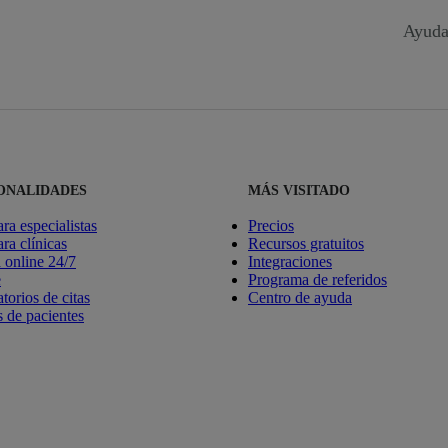
Ayuda
ONALIDADES
MÁS VISITADO
ara especialistas
Precios
ara clínicas
Recursos gratuitos
online 24/7
Integraciones
e
Programa de referidos
torios de citas
Centro de ayuda
 de pacientes