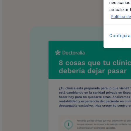
necesarias
actualizar
Política d
Configura