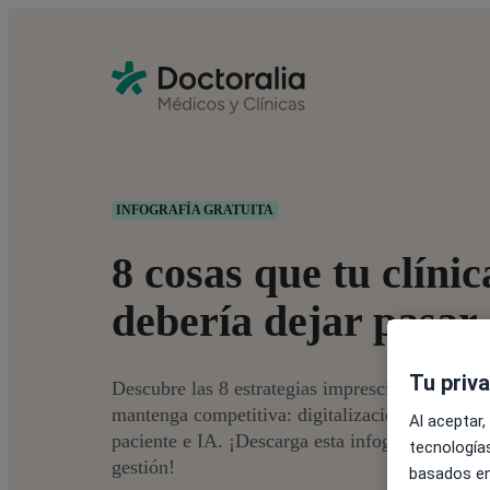
INFOGRAFÍA GRATUITA
8 cosas que tu clínic
debería dejar pasar
Tu priv
Descubre las 8 estrategias imprescindibles para
mantenga competitiva: digitalización, rentabili
Al aceptar,
paciente e IA. ¡Descarga esta infografía y empi
tecnologías
gestión!
basados en