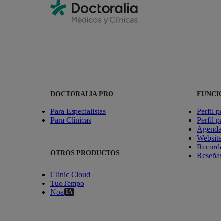
DOCTORALIA PRO
FUNCI
Para Especialistas
Perfil p
Para Clínicas
Perfil p
Agenda 
Websit
Recorda
OTROS PRODUCTOS
Reseñas
Clinic Cloud
TuoTempo
Noa
IA