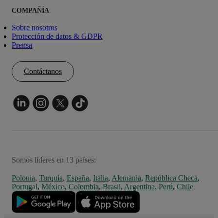
COMPAÑÍA
Sobre nosotros
Protección de datos & GDPR
Prensa
Contáctanos
Somos líderes en 13 países:
Polonia
,
Turquía
,
España
,
Italia
,
Alemania
,
República Checa
,
Portugal
,
México
,
Colombia
,
Brasil
,
Argentina
,
Perú
,
Chile