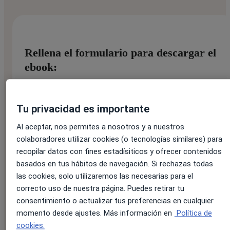
Rellena el formulario para descargar el
ebook:
Nombre:
*
Tu privacidad es importante
Al aceptar, nos permites a nosotros y a nuestros
colaboradores utilizar cookies (o tecnologías similares) para
recopilar datos con fines estadísiticos y ofrecer contenidos
Apellido:
*
basados en tus hábitos de navegación. Si rechazas todas
las cookies, solo utilizaremos las necesarias para el
correcto uso de nuestra página. Puedes retirar tu
consentimiento o actualizar tus preferencias en cualquier
Correo electrónico:
*
momento desde ajustes. Más información en
Política de
cookies.