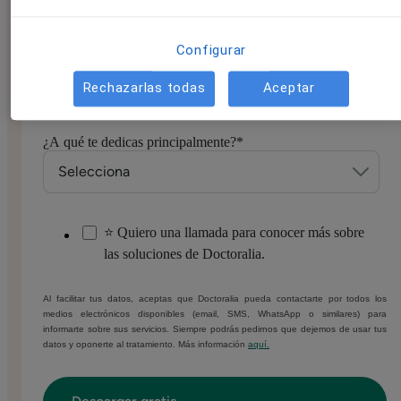
Configurar
Número de móvil/WhatsApp
*
Rechazarlas todas
Aceptar
¿A qué te dedicas principalmente?
*
⭐ Quiero una llamada para conocer más sobre
las soluciones de Doctoralia.
Al facilitar tus datos, aceptas que Doctoralia pueda contactarte por todos los
medios electrónicos disponibles (email, SMS, WhatsApp o similares) para
informarte sobre sus servicios. Siempre podrás pedirnos que dejemos de usar tus
datos y oponerte al tratamiento. Más información
aquí.