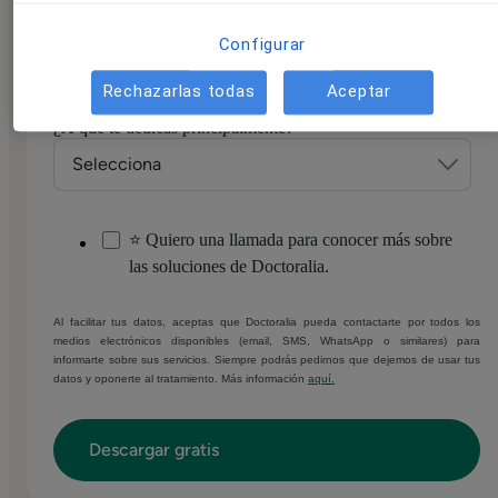
Número de móvil/WhatsApp
*
Configurar
Rechazarlas todas
Aceptar
¿A qué te dedicas principalmente?
*
⭐ Quiero una llamada para conocer más sobre
las soluciones de Doctoralia.
Al facilitar tus datos, aceptas que Doctoralia pueda contactarte por todos los
medios electrónicos disponibles (email, SMS, WhatsApp o similares) para
informarte sobre sus servicios. Siempre podrás pedirnos que dejemos de usar tus
datos y oponerte al tratamiento. Más información
aquí.