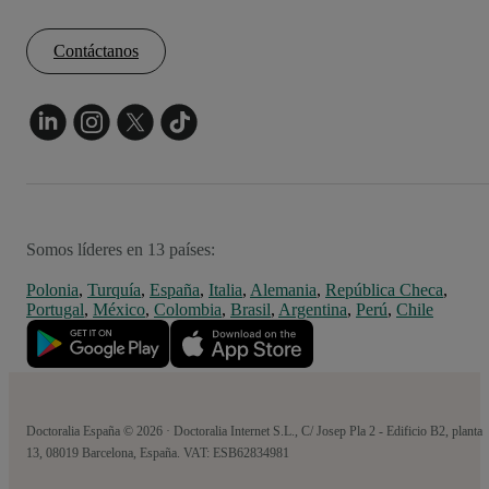
Contáctanos
Somos líderes en 13 países:
Polonia
,
Turquía
,
España
,
Italia
,
Alemania
,
República Checa
,
Portugal
,
México
,
Colombia
,
Brasil
,
Argentina
,
Perú
,
Chile
Doctoralia España © 2026 · Doctoralia Internet S.L., C/ Josep Pla 2 - Edificio B2, planta
13, 08019 Barcelona, España. VAT: ESB62834981