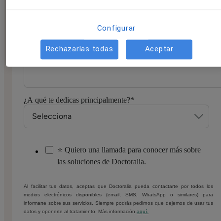
Correo electrónico:
*
Configurar
Rechazarlas todas
Aceptar
Número de móvil/WhatsApp
*
¿A qué te dedicas principalmente?
*
⭐ Quiero una llamada para conocer más sobre
las soluciones de Doctoralia.
Al facilitar tus datos, aceptas que Doctoralia pueda contactarte por todos los
medios electrónicos disponibles (email, SMS, WhatsApp o similares) para
informarte sobre sus servicios. Siempre podrás pedirnos que dejemos de usar tus
datos y oponerte al tratamiento. Más información
aquí.