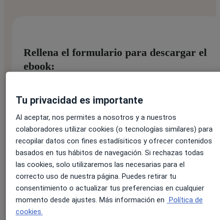
Rellena el formulario para descargar el
ebook:
Tu privacidad es importante
Nombre:
*
Al aceptar, nos permites a nosotros y a nuestros
colaboradores utilizar cookies (o tecnologías similares) para
recopilar datos con fines estadísiticos y ofrecer contenidos
basados en tus hábitos de navegación. Si rechazas todas
Apellido:
*
las cookies, solo utilizaremos las necesarias para el
correcto uso de nuestra página. Puedes retirar tu
consentimiento o actualizar tus preferencias en cualquier
momento desde ajustes. Más información en
Política de
Correo electrónico:
*
cookies.