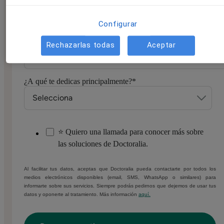
Configurar
Número de móvil/WhatsApp
*
Rechazarlas todas
Aceptar
¿A qué te dedicas principalmente?
*
⭐ Quiero una llamada para conocer más sobre
las soluciones de Doctoralia.
Al facilitar tus datos, aceptas que Doctoralia pueda contactarte por todos los
medios electrónicos disponibles (email, SMS, WhatsApp o similares) para
informarte sobre sus servicios. Siempre podrás pedirnos que dejemos de usar tus
datos y oponerte al tratamiento. Más información
aquí.