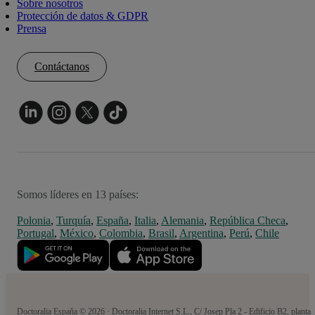
Sobre nosotros
Protección de datos & GDPR
Prensa
Contáctanos
Somos líderes en 13 países:
Polonia
,
Turquía
,
España
,
Italia
,
Alemania
,
República Checa
,
Portugal
,
México
,
Colombia
,
Brasil
,
Argentina
,
Perú
,
Chile
Doctoralia España © 2026 · Doctoralia Internet S.L., C/ Josep Pla 2 - Edificio B2, planta