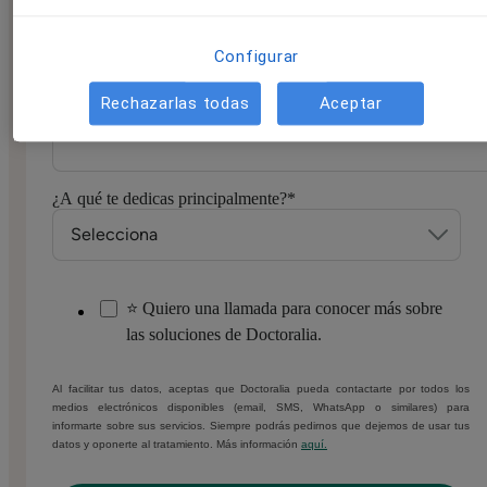
Configurar
Número de móvil/WhatsApp
*
Rechazarlas todas
Aceptar
¿A qué te dedicas principalmente?
*
⭐ Quiero una llamada para conocer más sobre
las soluciones de Doctoralia.
Al facilitar tus datos, aceptas que Doctoralia pueda contactarte por todos los
medios electrónicos disponibles (email, SMS, WhatsApp o similares) para
informarte sobre sus servicios. Siempre podrás pedirnos que dejemos de usar tus
datos y oponerte al tratamiento. Más información
aquí.