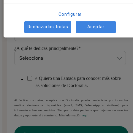
Configurar
Número de móvil/WhatsApp
*
Rechazarlas todas
Aceptar
¿A qué te dedicas principalmente?
*
⭐ Quiero una llamada para conocer más sobre
las soluciones de Doctoralia.
Al facilitar tus datos, aceptas que Doctoralia pueda contactarte por todos los
medios electrónicos disponibles (email, SMS, WhatsApp o similares) para
informarte sobre sus servicios. Siempre podrás pedirnos que dejemos de usar tus
datos y oponerte al tratamiento. Más información
aquí.