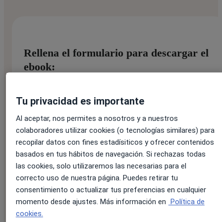
Rellena el formulario para descargar el
ebook:
Tu privacidad es importante
Nombre:
*
Al aceptar, nos permites a nosotros y a nuestros
colaboradores utilizar cookies (o tecnologías similares) para
recopilar datos con fines estadísiticos y ofrecer contenidos
basados en tus hábitos de navegación. Si rechazas todas
Apellido:
*
las cookies, solo utilizaremos las necesarias para el
correcto uso de nuestra página. Puedes retirar tu
consentimiento o actualizar tus preferencias en cualquier
momento desde ajustes. Más información en
Política de
Correo electrónico:
*
cookies.