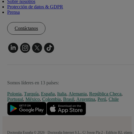
Sobre nosotros
Protección de datos & GDPR
Prensa
Contáctanos
Somos líderes en 13 países:
Polonia
,
Turquía
,
España
,
Italia
,
Alemania
,
República Checa
,
Portugal
,
México
,
Colombia
,
Brasil
,
Argentina
,
Perú
,
Chile
Doctoralia España © 2026 · Doctoralia Internet S.L., C/ Josep Pla 2 - Edificio B2, planta