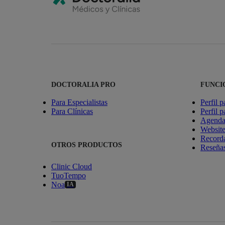
DOCTORALIA PRO
FUNCI
Para Especialistas
Perfil p
Para Clínicas
Perfil p
Agenda 
Websit
Recorda
OTROS PRODUCTOS
Reseñas
Clinic Cloud
TuoTempo
Noa
IA