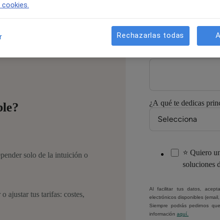
e cookies.
Correo electrónico:
*
Rechazarlas todas
A
r
Número de móvil/Wh
¿A qué te dedicas prin
ble?
⭐ Quiero un
pender solo de la intuición o
soluciones 
Al facilitar tus datos, ace
o ajustar tus tarifas: costes,
electrónicos disponibles (email
Siempre podrás pedirnos que
información
aquí.