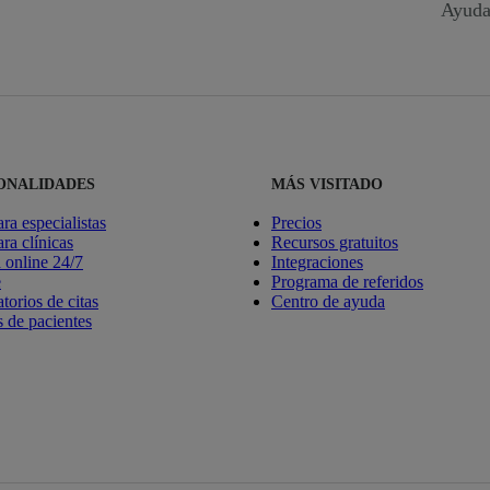
Ayuda
ONALIDADES
MÁS VISITADO
ara especialistas
Precios
ara clínicas
Recursos gratuitos
online 24/7
Integraciones
e
Programa de referidos
torios de citas
Centro de ayuda
 de pacientes