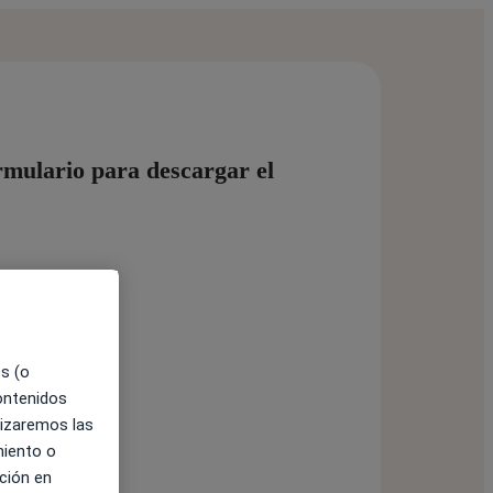
rmulario para descargar el
es (o
contenidos
lizaremos las
miento o
ción en