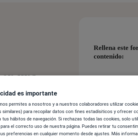
Rellena este fo
contenido:
 en una
Nombre:
*
ir a ciegas
acidad es importante
 nos permites a nosotros y a nuestros colaboradores utilizar cooki
da con más criterio y
Apellido:
*
 similares) para recopilar datos con fines estadísiticos y ofrecer 
s prácticas para analizar
 tus hábitos de navegación. Si rechazas todas las cookies, solo uti
r la demanda de tu
 para el correcto uso de nuestra página. Puedes retirar tu consenti
datos de mercado.
 tus preferencias en cualquier momento desde ajustes. Más informa