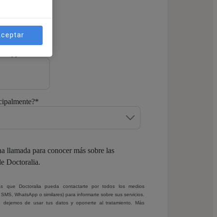
ceptar
atsApp
*
cipalmente?
*
a llamada para conocer más sobre las
de Doctoralia.
ptas que Doctoralia pueda contactarte por todos los medios
, SMS, WhatsApp o similares) para informarte sobre sus servicios.
 dejemos de usar tus datos y oponerte al tratamiento. Más