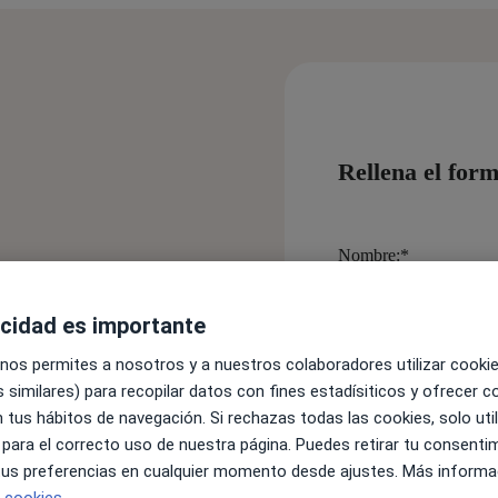
Rellena el for
Nombre:
*
pacientes
025
acidad es importante
 nos permites a nosotros y a nuestros colaboradores utilizar cooki
Apellido:
*
 similares) para recopilar datos con fines estadísiticos y ofrecer 
 cambiado. Aprende las
 tus hábitos de navegación. Si rechazas todas las cookies, solo uti
ferenciarte de los demás y
 para el correcto uso de nuestra página. Puedes retirar tu consenti
 tus preferencias en cualquier momento desde ajustes. Más informa
Correo electrónico:
*