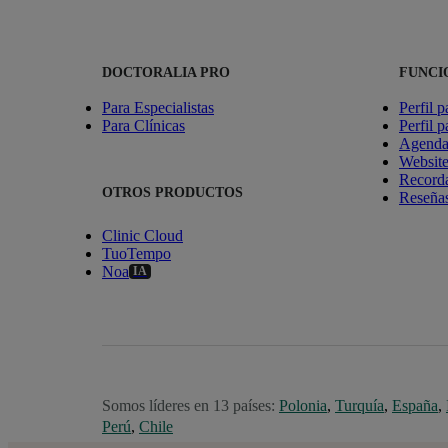
DOCTORALIA PRO
FUNCI
Para Especialistas
Perfil p
Para Clínicas
Perfil p
Agenda 
Websit
Recorda
OTROS PRODUCTOS
Reseñas
Clinic Cloud
TuoTempo
Noa
IA
Somos líderes en 13 países:
Polonia
,
Turquía
,
España
,
Perú
,
Chile