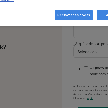
e cookies.
Rechazarlas todas
A
r
Número de móvil/Wh
¿A qué te dedicas prin
ok?
⭐ Quiero un
soluciones 
Al facilitar tus datos, ace
electrónicos disponibles (email
Siempre podrás pedirnos que
información
aquí.