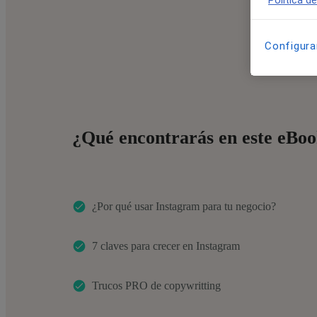
Política d
Configura
¿Qué encontrarás en este eBo
¿Por qué usar Instagram para tu negocio?
7 claves para crecer en Instagram
Trucos PRO de copywritting