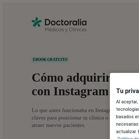
EBOOK GRATUITO
Cómo adquirir más 
con Instagram en 2
Tu priv
Al aceptar,
tecnologías
Lo que antes funcionaba en Instagram ahora ha
basados en
claves para posicionar tu clínica o consulta, di
necesarias
atraer nuevos pacientes.
actualizar