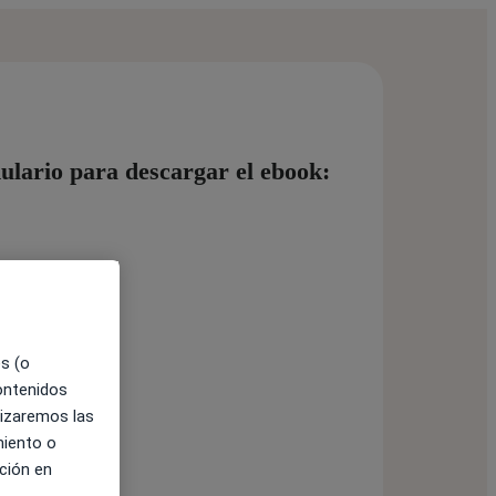
mulario para descargar el ebook:
es (o
contenidos
lizaremos las
miento o
ción en