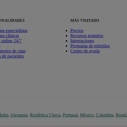
ONALIDADES
MÁS VISITADO
ara especialistas
Precios
ara clínicas
Recursos gratuitos
online 24/7
Integraciones
e
Programa de referidos
torios de citas
Centro de ayuda
 de pacientes
Italia
,
Alemania
,
República Checa
,
Portugal
,
México
,
Colombia
,
Brasil