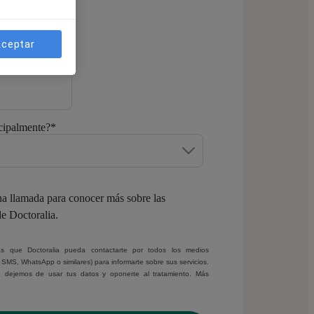
ceptar
atsApp
*
cipalmente?
*
a llamada para conocer más sobre las
de Doctoralia.
ptas que Doctoralia pueda contactarte por todos los medios
, SMS, WhatsApp o similares) para informarte sobre sus servicios.
 dejemos de usar tus datos y oponerte al tratamiento. Más