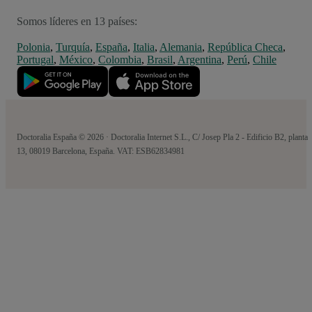
Somos líderes en 13 países:
Polonia
,
Turquía
,
España
,
Italia
,
Alemania
,
República Checa
,
Portugal
,
México
,
Colombia
,
Brasil
,
Argentina
,
Perú
,
Chile
Doctoralia España © 2026 · Doctoralia Internet S.L., C/ Josep Pla 2 - Edificio B2, planta
13, 08019 Barcelona, España. VAT: ESB62834981