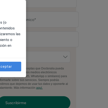
es (o
contenidos
lizaremos las
miento o
ción en
ceptar
l facilitar tus datos, aceptas que Doctoralia pueda
ontactarte por todos los medios electrónicos
isponibles (email, SMS, WhatsApp o similares) para
nformarte sobre sus servicios. Siempre podrás
edirnos que dejemos de usar tus datos y oponerte al
ratamiento. Más información
aquí.