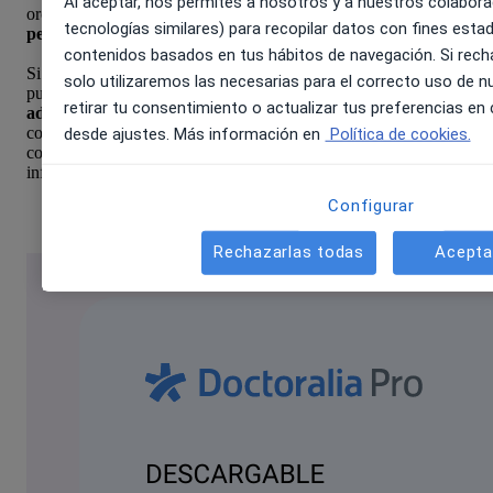
Al aceptar, nos permites a nosotros y a nuestros colaborad
oro en redes sociales es
atender y dar una respuesta
tecnologías similares) para recopilar datos con fines estad
personalizada a todos los comentarios que dejan los usuarios
.
contenidos basados en tus hábitos de navegación. Si rech
Si su objetivo secundario es
fidelizar a sus pacientes actuales
,
solo utilizaremos las necesarias para el correcto uso de n
puede dedicar una parte de su contenido a aportar
información
retirar tu consentimiento o actualizar tus preferencias e
adicional sobre usted
, por ejemplo, si va a participar en un
congreso de medicina o informar de las diferentes formas de
desde ajustes. Más información en
Política de cookies.
contacto que pueden utilizar los pacientes e incluso añadir
información sobre nuevos tratamientos que ofrece en su consulta.
Configurar
Rechazarlas todas
Acepta