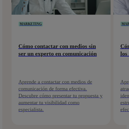
MARKETING
MAR
Cómo contactar con medios sin
Cóm
ser un experto en comunicación
los
Aprende a contactar con medios de
Apr
comunicación de forma efectiva.
atra
Descubre cómo presentar tu propuesta y
iden
aumentar tu visibilidad como
est
especialista.
efec