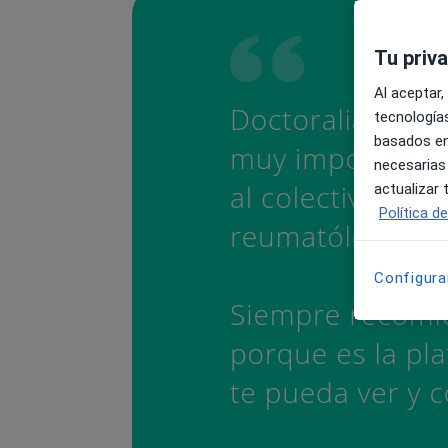
Tu priv
Al aceptar,
tecnologías
basados en
necesarias
actualizar
Política d
Configura