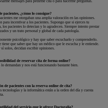
viarme mensajes para pedirme cita o para hacerme preguntas.
de pacientes, ¿cómo lo consigue?
pacientes me otorgaban una amplia valoración en las opiniones.
n para incentivar a los pacientes. Supongo que si ejerces tu
 los pacientes lo detectan y lo agradecen. Siempre intento prestar
zados y un trato personal y global de cada patología.
mponente psicológico y hay que saber escucharlo y comprenderlo.
te tiene que saber que hay un médico que le escucha y le entiende.
 sí solos, decidan escribir opiniones.
posibilidad de reservar cita de forma online?
s lo demandan y nos está funcionando bastante bien.
n de pacientes con la reserva online de cita?
 tecnologías y la informática están a la orden del día y cuesta
ta.
tilidad del servicio que le ofrece Doctoralia?