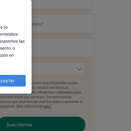
es (o
contenidos
lizaremos las
miento o
ción en
ceptar
l facilitar tus datos, aceptas que Doctoralia pueda
ontactarte por todos los medios electrónicos
isponibles (email, SMS, WhatsApp o similares) para
nformarte sobre sus servicios. Siempre podrás
edirnos que dejemos de usar tus datos y oponerte al
ratamiento. Más información
aquí.