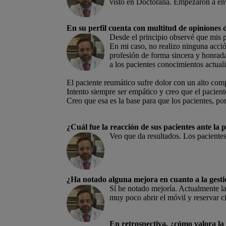
visto en Doctoralia. Empezaron a en
En su perfil cuenta con multitud de opiniones 
Desde el principio observé que mis 
En mi caso, no realizo ninguna acció
profesión de forma sincera y honrada,
a los pacientes conocimientos actuali
El paciente reumático sufre dolor con un alto co
Intento siempre ser empático y creo que el pacien
Creo que esa es la base para que los pacientes, por
¿Cuál fue la reacción de sus pacientes ante la 
Veo que da resultados. Los paciente
¿Ha notado alguna mejora en cuanto a la gestió
Sí he notado mejoría. Actualmente las
muy poco abrir el móvil y reservar ci
En retrospectiva, ¿cómo valora la u