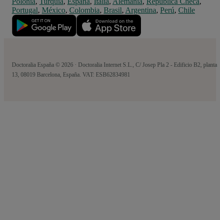
Polonia
,
Turquía
,
España
,
Italia
,
Alemania
,
República Checa
,
Portugal
,
México
,
Colombia
,
Brasil
,
Argentina
,
Perú
,
Chile
Doctoralia España © 2026 · Doctoralia Internet S.L., C/ Josep Pla 2 - Edificio B2, planta
13, 08019 Barcelona, España. VAT: ESB62834981