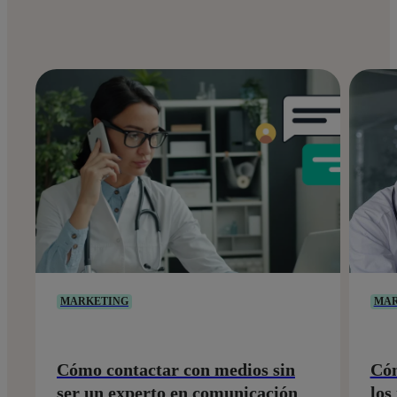
MARKETING
MAR
Cómo contactar con medios sin
Cóm
ser un experto en comunicación
los