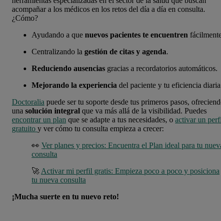
herramientas especializadas en el sector de la salud que buscan
acompañar a los médicos en los retos del día a día en consulta.
¿Cómo?
Ayudando a que
nuevos pacientes te encuentren
fácilmente
Centralizando la
gestión de citas y agenda
.
Reduciendo ausencias
gracias a recordatorios automáticos.
Mejorando la experiencia
del paciente y tu eficiencia diaria
Doctoralia
puede ser tu soporte desde tus primeros pasos, ofrecien
una
solución integral
que va más allá de la visibilidad. Puedes
encontrar un plan
que se adapte a tus necesidades, o
activar un perf
gratuito
y ver cómo tu consulta empieza a crecer:
👀
Ver planes y precios: Encuentra el Plan ideal para tu nuev
consulta
🚀
Activar mi perfil gratis: Empieza poco a poco y posiciona
tu nueva consulta
¡Mucha suerte en tu nuevo reto!