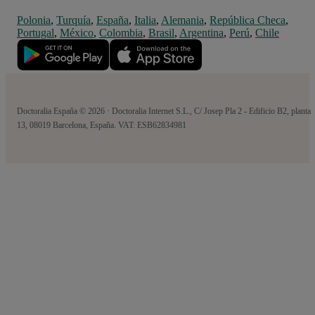
Polonia
,
Turquía
,
España
,
Italia
,
Alemania
,
República Checa
,
Portugal
,
México
,
Colombia
,
Brasil
,
Argentina
,
Perú
,
Chile
Doctoralia España © 2026 · Doctoralia Internet S.L., C/ Josep Pla 2 - Edificio B2, planta
13, 08019 Barcelona, España. VAT: ESB62834981