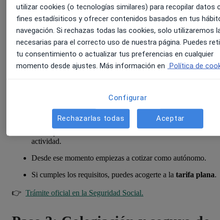
utilizar cookies (o tecnologías similares) para recopilar datos 
👉 Puedes hacerlo online en la
sede electrónica de la Agencia
fines estadísiticos y ofrecer contenidos basados en tus hábit
Tributaria
.
navegación. Si rechazas todas las cookies, solo utilizaremos l
necesarias para el correcto uso de nuestra página. Puedes reti
Paso 2: Alta en la Seguridad
tu consentimiento o actualizar tus preferencias en cualquier
Social (RETA)
momento desde ajustes. Más información en
Política de cook
Una vez dado de alta en Hacienda, debes inscribirte en el
Régimen
Configurar
Especial de Trabajadores Autónomos (RETA)
.
Aspectos clave:
Rechazarlas todas
Aceptar
El alta puede realizarse
hasta 60 días antes
del inicio de la
actividad.
Desde ese momento empiezas a cotizar como autónomo.
Si cumples los requisitos, puedes acogerte a la
tarifa plana
.
👉
Trámite oficial en la Seguridad Social.