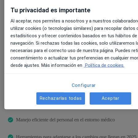
Tu privacidad es importante
SOBRE ESTE WEBINAR
Al aceptar, nos permites a nosotros y a nuestros colaborador
Estos son los aspectos que
utilizar cookies (o tecnologías similares) para recopilar datos 
estadísiticos y ofrecer contenidos basados en tus hábitos de
exploraremos:
navegación. Si rechazas todas las cookies, solo utilizaremos l
necesarias para el correcto uso de nuestra página. Puedes reti
consentimiento o actualizar tus preferencias en cualquier m
desde ajustes. Más información en
Política de cookies.
Cambios fiscales y laborales relevantes en 2025
Configurar
Errores fiscales y laborales habituales y cómo resolverlos
Rechazarlas todas
Aceptar
Medidas fiscales para reducir la tributación
Manejo eficiente del personal en el entorno médico
Herramientas para adaptarse a los cambios que llegan en 2025