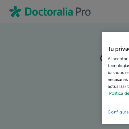
Tu priv
Cómo a
Al aceptar,
tecnologías
basados en 
necesarias
actualizar
Política d
Configura