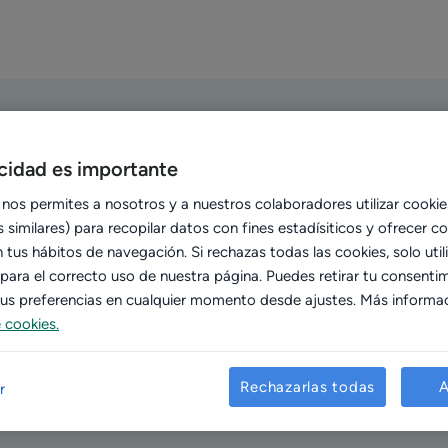
MÓDULOS DE ASEGURADORA
acidad es importante
ctivar los módulos de asegu
 nos permites a nosotros y a nuestros colaboradores utilizar cookie
 similares) para recopilar datos con fines estadísiticos y ofrecer c
tus hábitos de navegación. Si rechazas todas las cookies, solo util
 para el correcto uso de nuestra página. Puedes retirar tu consenti
 tus preferencias en cualquier momento desde ajustes. Más informa
e cookies.
Rechazarlas todas
A
r