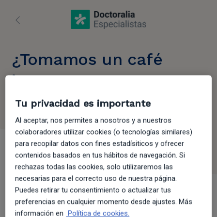
¿Tomamos un café
juntos?
Tu privacidad es importante
Por favor, verifica tus datos para asegurarnos de que
recibes el desayuno y podamos ponernos al día.
Al aceptar, nos permites a nosotros y a nuestros
colaboradores utilizar cookies (o tecnologías similares)
Nombre:
*
para recopilar datos con fines estadísiticos y ofrecer
contenidos basados en tus hábitos de navegación. Si
rechazas todas las cookies, solo utilizaremos las
necesarias para el correcto uso de nuestra página.
Apellidos:
*
Puedes retirar tu consentimiento o actualizar tus
preferencias en cualquier momento desde ajustes. Más
información en
Política de cookies.