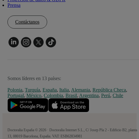
Prensa
Contáctanos
Somos líderes en 13 países:
Polonia
,
Turquía
,
España
,
Italia
,
Alemania
,
República Checa
,
Portugal
,
México
,
Colombia
,
Brasil
,
Argentina
,
Perú
,
Chile
Doctoralia España © 2026 · Doctoralia Internet S.L., C/ Josep Pla 2 - Edificio B2, planta
13, 08019 Barcelona, España. VAT: ESB62834981