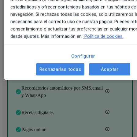
Escoger plan
estadísiticos y ofrecer contenidos basados en tus hábitos de
navegación. Si rechazas todas las cookies, solo utilizaremos l
necesarias para el correcto uso de nuestra página. Puedes reti
Noa Notes
consentimiento o actualizar tus preferencias en cualquier m
desde ajustes. Más información en
Política de cookies.
El asistente de IA que toma notas médicas por ti
Todos los beneficios del plan Starter y:
Configurar
Rechazarlas todas
Aceptar
Expediente médico digital
Recordatorios automáticos por SMS,email
y WhatsApp
Recetas digitales
Pagos online