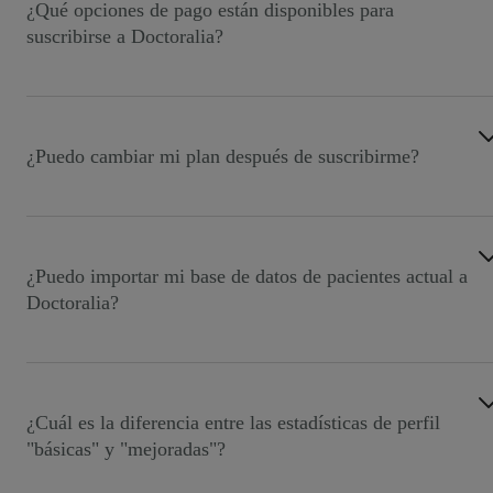
¿Qué opciones de pago están disponibles para
suscribirse a Doctoralia?
Puedes pagar mensualmente con tarjeta de débito/crédito 
anualmente con un descuento de 2 meses. Elige tu opción
al activar la suscripción.
¿Puedo cambiar mi plan después de suscribirme?
Sí, puedes mejorarlo en cualquier momento desde tu pane
de control. Los cambios a un plan menor, pueden
solicitarse hasta 30 días antes de la fecha de renovación.
¿Puedo importar mi base de datos de pacientes actual a
Doctoralia?
Sí, tu asesor te guiará a través de un proceso de
importación seguro y sencillo para que puedas sacarle el
máximo partido desde el primer día.
¿Cuál es la diferencia entre las estadísticas de perfil
"básicas" y "mejoradas"?