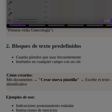
Define todas las secciones que utilizas habitualmente
La plantilla se aplicará por defecto cada vez que la seleccion
al crear un nuevo episodio.
Cómo crearla:
Crea un episodio con la estructura deseada →
"Guardar como pla
"Primera visita Ginecología")
2. Bloques de texto predefinidos
Guarda párrafos que usas frecuentemente
Insértalos en cualquier campo con un clic
Cómo crearlos:
Mis documentos →
"Crear nueva plantilla"
→ Escribe el texto
identificativo
Ejemplos de uso:
Indicaciones postratamiento estándar
Instrucciones de ejercicios