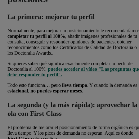
La primera: mejorar tu perfil
Normalmente, para mejorar tu posicionamiento te recomendaríamo
c
ompletar tu perfil al 100%
, a
ñadir imágenes profesionales de tu
consulta, co
nseguir y responder opiniones de pacientes, o
btener
reconocimientos como los
Certificados de Calidad de Doctoralia o
los
Doctoralia Awards...
Si quieres saber qué significa exactamente completar tu perfil de
Doctoralia al 100%,
puedes acceder al vídeo "Las preguntas qu
debe responder tu perfil".
Todo esto funciona…
pero lleva tiempo
.
Y cuando la demanda es
estacional
,
no puedes esperar meses
.
La segunda (y la más rápida): aprovechar la
ola con First Class
El problema de mejorar el posicionamiento de forma orgánica es q
lleva tiempo. Y los picos de demanda no esperan. Aquí es donde
First Class
cobra sentido.