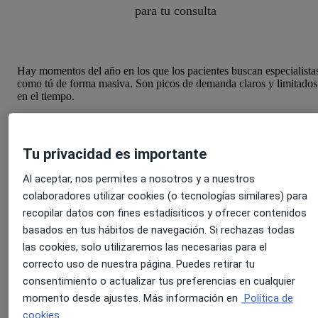
para tu consulta
Hay momentos del año en los que los pacientes buscan especialista
como tú de forma masiva. Son picos de demanda claros y limitados
en el tiempo.
Si en esos momentos no apareces entre los primeros resultados
,
esas reservas irán a otros profesionales. Por eso necesitas visibilida
inmediata. Para conseguirlo
,
First Class
,
el servicio que te permite
Tu privacidad es importante
aparecer en las primeras posiciones de búsqueda, se convierte en u
aliado decisivo.
Al aceptar, nos permites a nosotros y a nuestros
¿Pero, qué otras estrategias puedes seguir? Sigue leyendo para
colaboradores utilizar cookies (o tecnologías similares) para
descubrirlo.
recopilar datos con fines estadísiticos y ofrecer contenidos
basados en tus hábitos de navegación. Si rechazas todas
Cuando más te buscan es cuand
las cookies, solo utilizaremos las necesarias para el
correcto uso de nuestra página. Puedes retirar tu
más visible tienes que estar
consentimiento o actualizar tus preferencias en cualquier
momento desde ajustes. Más información en
Política de
Algunos ejemplos son en primavera, que hay aumento de consultas
cookies.