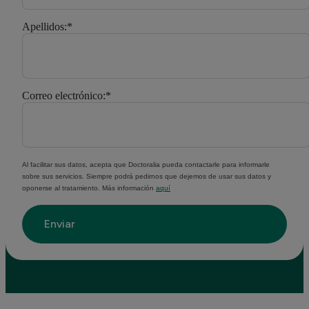
Apellidos:
*
Correo electrónico:
*
Al facilitar sus datos, acepta que Doctoralia pueda contactarle para informarle
sobre sus servicios. Siempre podrá pedirnos que dejemos de usar sus datos y
oponerse al tratamiento. Más información
aquí